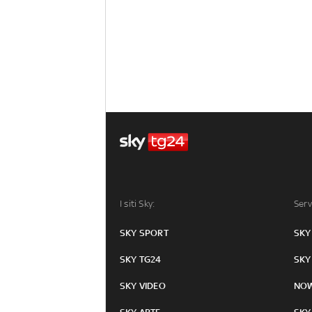
I siti Sky:
Serv
SKY SPORT
SKY
SKY TG24
SKY
SKY VIDEO
NO