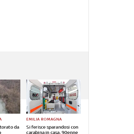
A
EMILIA ROMAGNA
torato da
Si ferisce sparandosi con
o
carabina in casa, 90enne