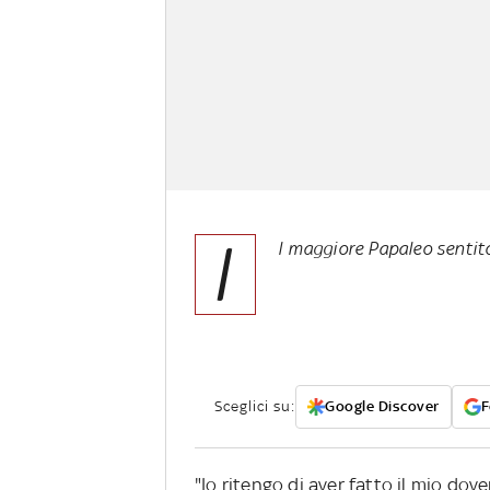
I
l maggiore Papaleo sentit
Sceglici su:
Google Discover
F
"Io ritengo di aver fatto il mio dove