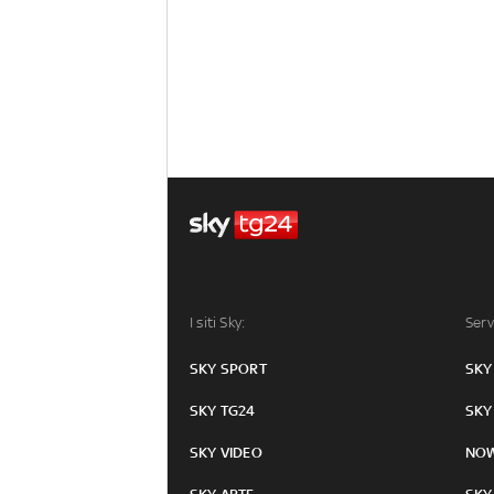
I siti Sky:
Serv
SKY SPORT
SKY
SKY TG24
SKY
SKY VIDEO
NO