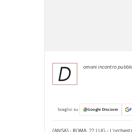
D
omani incontro pubblic
Sceglici su:
Google Discover
F
(ANSA) - ROMA, 22 LUG - L'orchestra