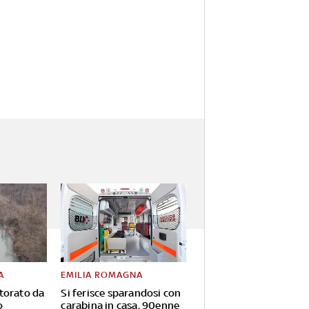
A
EMILIA ROMAGNA
torato da
Si ferisce sparandosi con
o
carabina in casa, 90enne