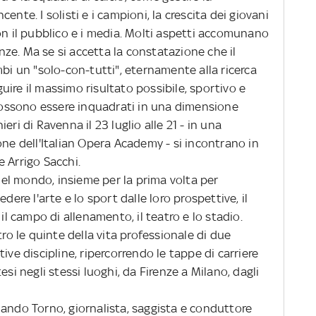
ente. I solisti e i campioni, la crescita dei giovani
on il pubblico e i media. Molti aspetti accomunano
enze. Ma se si accetta la constatazione che il
mbi un "solo-con-tutti", eternamente alla ricerca
ire il massimo risultato possibile, sportivo e
 possono essere inquadrati in una dimensione
eri di Ravenna il 23 luglio alle 21 - in una
one dell'Italian Opera Academy - si incontrano in
 Arrigo Sacchi.
el mondo, insieme per la prima volta per
dere l'arte e lo sport dalle loro prospettive, il
 il campo di allenamento, il teatro e lo stadio.
o le quinte della vita professionale di due
ive discipline, ripercorrendo le tappe di carriere
esi negli stessi luoghi, da Firenze a Milano, dagli
do Torno, giornalista, saggista e conduttore