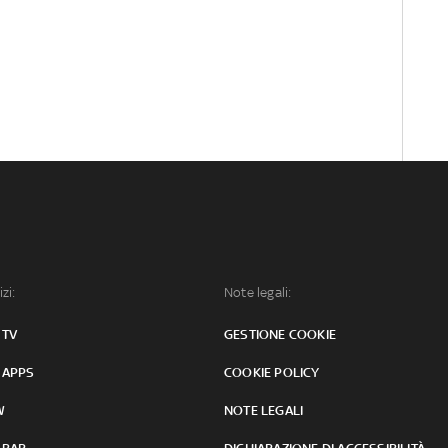
izi:
Note legali:
 TV
GESTIONE COOKIE
 APPS
COOKIE POLICY
W
NOTE LEGALI