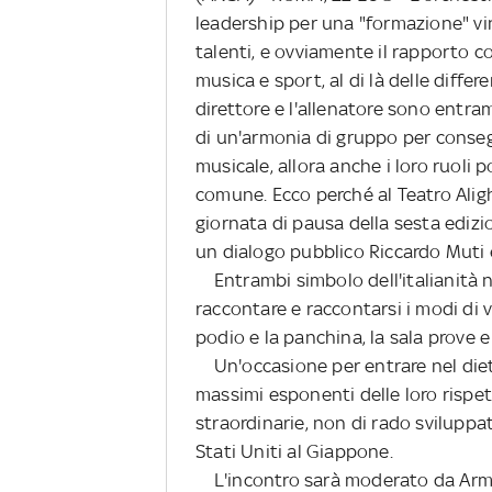
leadership per una "formazione" vinc
talenti, e ovviamente il rapporto c
musica e sport, al di là delle differ
direttore e l'allenatore sono entra
di un'armonia di gruppo per consegu
musicale, allora anche i loro ruoli
comune. Ecco perché al Teatro Alighi
giornata di pausa della sesta edizi
un dialogo pubblico Riccardo Muti e
Entrambi simbolo dell'italianità n
raccontare e raccontarsi i modi di ve
podio e la panchina, la sala prove e
Un'occasione per entrare nel dietr
massimi esponenti delle loro rispett
straordinarie, non di rado sviluppat
Stati Uniti al Giappone.
L'incontro sarà moderato da Arman