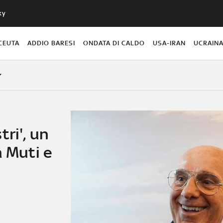
ky
CEUTA
ADDIO BARESI
ONDATA DI CALDO
USA-IRAN
UCRAIN
ri', un
a Muti e