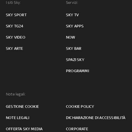
I siti Sky:
Servizi:
SKY SPORT
SKY TV
SKY TG24
SKY APPS
SKY VIDEO
NOW
SKY ARTE
SKY BAR
SPAZI SKY
PROGRAMMI
Note legali:
GESTIONE COOKIE
COOKIE POLICY
NOTE LEGALI
DICHIARAZIONE DI ACCESSIBILITÀ
OFFERTA SKY MEDIA
CORPORATE