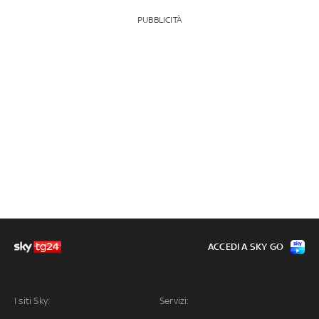
PUBBLICITÀ
ACCEDI A SKY GO
I siti Sky:
Servizi: