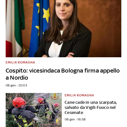
EMILIA ROMAGNA
Cospito: vicesindaca Bologna firma appello
a Nordio
08 gen - 20:03
EMILIA ROMAGNA
Cane cade in una scarpata,
salvato da Vigili Fuoco nel
Cesenate
08 gen - 16:58