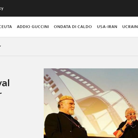
ky
CEUTA
ADDIO GUCCINI
ONDATA DI CALDO
USA-IRAN
UCRAI
val
r