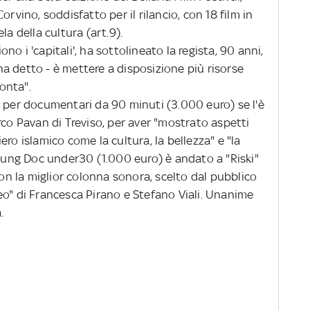
orvino, soddisfatto per il rilancio, con 18 film in
la della cultura (art.9).
no i 'capitali', ha sottolineato la regista, 90 anni,
- ha detto - è mettere a disposizione più risorse
onta".
c per documentari da 90 minuti (3.000 euro) se l'è
rco Pavan di Treviso, per aver "mostrato aspetti
ro islamico come la cultura, la bellezza" e "la
Young Doc under30 (1.000 euro) è andato a "Riski"
con la miglior colonna sonora, scelto dal pubblico
eo" di Francesca Pirano e Stefano Viali. Unanime
.