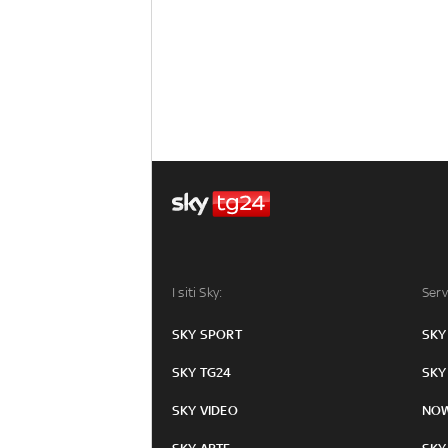
I siti Sky:
Serv
SKY SPORT
SKY
SKY TG24
SKY
SKY VIDEO
NO