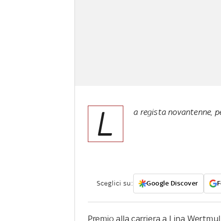
L
a regista novantenne, pe
Sceglici su:
Google Discover
F
Premio alla carriera a Lina Wertmulle