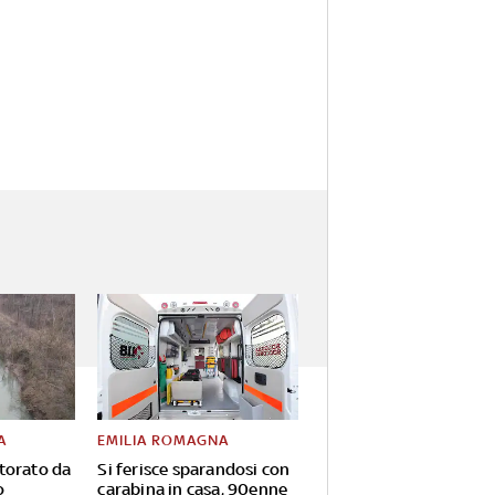
A
EMILIA ROMAGNA
torato da
Si ferisce sparandosi con
o
carabina in casa, 90enne