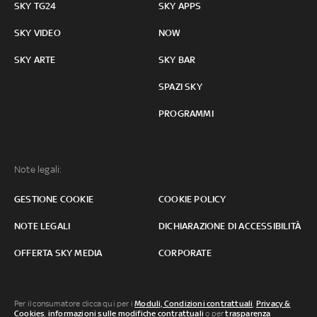
SKY TG24
SKY APPS
SKY VIDEO
NOW
SKY ARTE
SKY BAR
SPAZI SKY
PROGRAMMI
Note legali:
GESTIONE COOKIE
COOKIE POLICY
NOTE LEGALI
DICHIARAZIONE DI ACCESSIBILITÀ
OFFERTA SKY MEDIA
CORPORATE
Per il consumatore clicca qui per i
Moduli, Condizioni contrattuali
,
Privacy &
Cookies
,
informazioni sulle modifiche contrattuali
o per
trasparenza