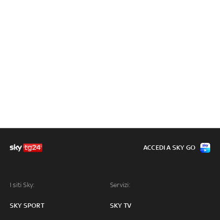
ACCEDI A SKY GO
I siti Sky:
Servizi:
SKY SPORT
SKY TV