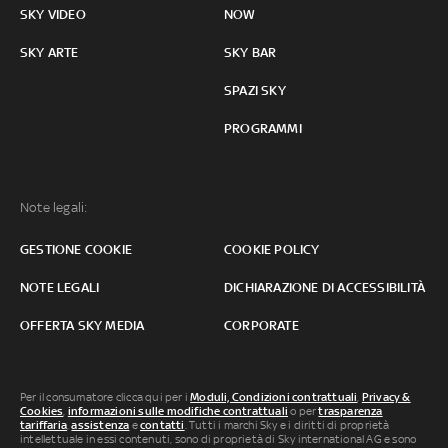
SKY VIDEO
NOW
SKY ARTE
SKY BAR
SPAZI SKY
PROGRAMMI
Note legali:
GESTIONE COOKIE
COOKIE POLICY
NOTE LEGALI
DICHIARAZIONE DI ACCESSIBILITÀ
OFFERTA SKY MEDIA
CORPORATE
Per il consumatore clicca qui per i
Moduli, Condizioni contrattuali
,
Privacy &
Cookies
,
informazioni sulle modifiche contrattuali
o per
trasparenza
tariffaria
,
assistenza
e
contatti
. Tutti i marchi Sky e i diritti di proprietà
intellettuale in essi contenuti, sono di proprietà di Sky international AG e sono