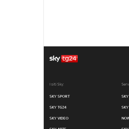
I siti Sky:
Serv
SKY SPORT
SKY
SKY TG24
SKY
SKY VIDEO
NO