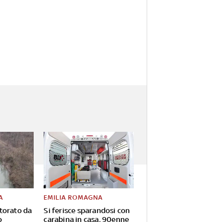
A
EMILIA ROMAGNA
torato da
Si ferisce sparandosi con
o
carabina in casa, 90enne