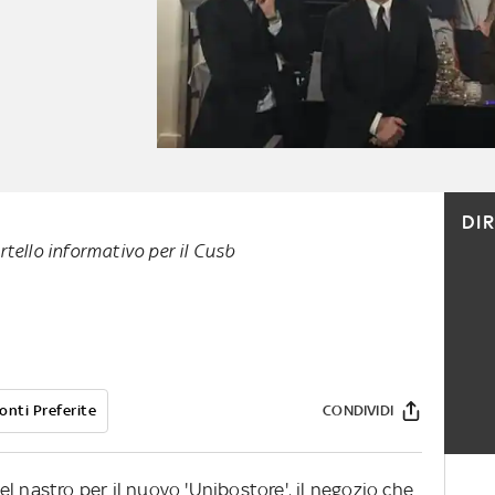
DI
tello informativo per il Cusb
onti Preferite
CONDIVIDI
l nastro per il nuovo 'Unibostore', il negozio che