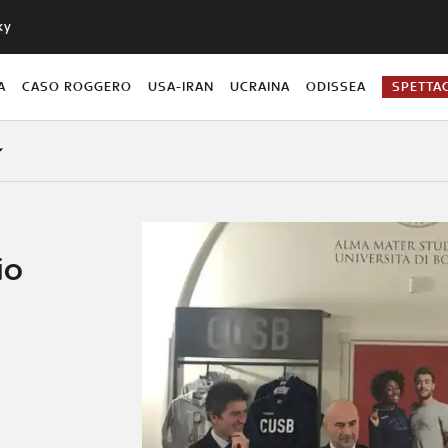
ky
A
CASO ROGGERO
USA-IRAN
UCRAINA
ODISSEA
SPETTA
io
n