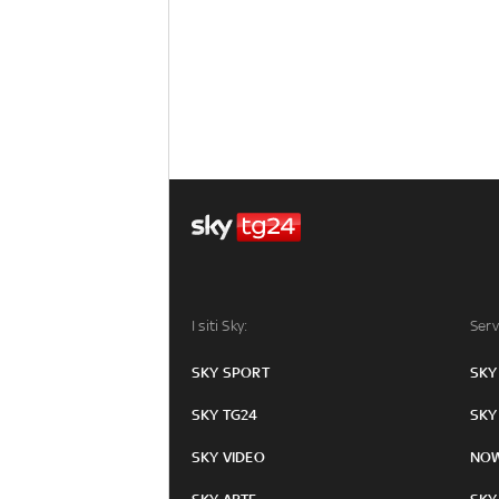
I siti Sky:
Serv
SKY SPORT
SKY
SKY TG24
SKY
SKY VIDEO
NO