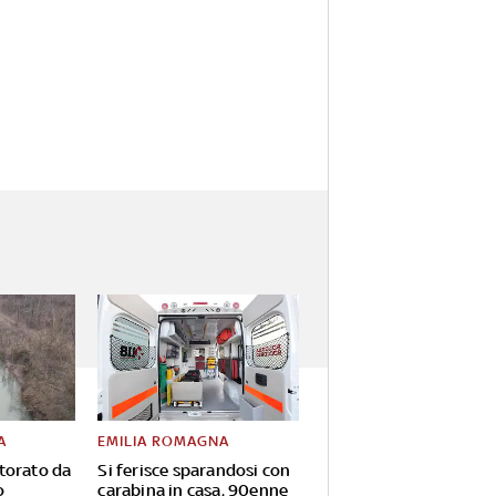
A
EMILIA ROMAGNA
torato da
Si ferisce sparandosi con
o
carabina in casa, 90enne