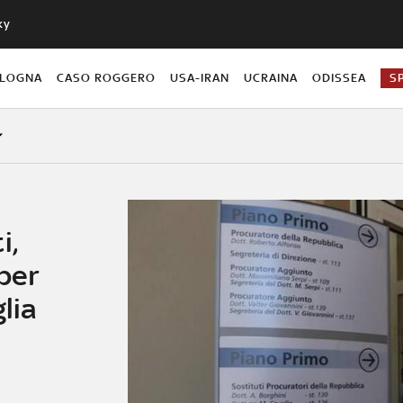
ky
OLOGNA
CASO ROGGERO
USA-IRAN
UCRAINA
ODISSEA
S
i,
 per
lia