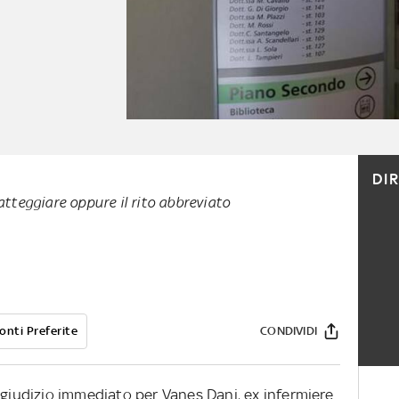
DI
atteggiare oppure il rito abbreviato
onti Preferite
CONDIVIDI
 giudizio immediato per Vanes Dani, ex infermiere