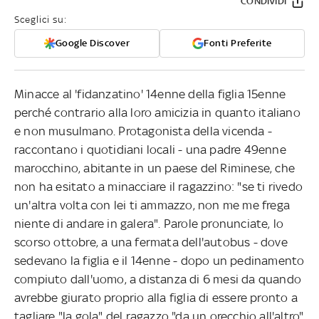
CONDIVIDI
Sceglici su:
Google Discover
Fonti Preferite
Minacce al 'fidanzatino' 14enne della figlia 15enne
perché contrario alla loro amicizia in quanto italiano
e non musulmano. Protagonista della vicenda -
raccontano i quotidiani locali - una padre 49enne
marocchino, abitante in un paese del Riminese, che
non ha esitato a minacciare il ragazzino: "se ti rivedo
un'altra volta con lei ti ammazzo, non me me frega
niente di andare in galera". Parole pronunciate, lo
scorso ottobre, a una fermata dell'autobus - dove
sedevano la figlia e il 14enne - dopo un pedinamento
compiuto dall'uomo, a distanza di 6 mesi da quando
avrebbe giurato proprio alla figlia di essere pronto a
tagliare "la gola" del ragazzo "da un orecchio all'altro"