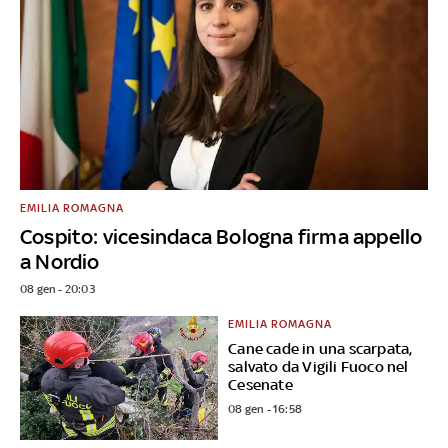
EMILIA ROMAGNA
Cospito: vicesindaca Bologna firma appello
a Nordio
08 gen - 20:03
EMILIA ROMAGNA
Cane cade in una scarpata,
salvato da Vigili Fuoco nel
Cesenate
08 gen - 16:58