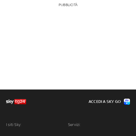
PUBBLICITÀ
ACCEDI A SKY GO
I siti Sky:
Servizi: