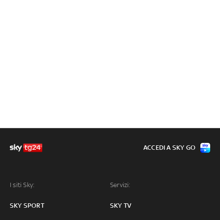
ACCEDI A SKY GO
I siti Sky:
Servizi:
SKY SPORT
SKY TV