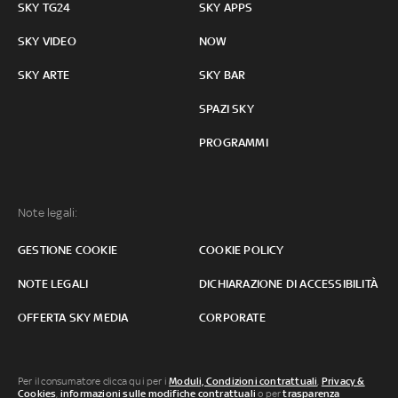
SKY TG24
SKY APPS
SKY VIDEO
NOW
SKY ARTE
SKY BAR
SPAZI SKY
PROGRAMMI
Note legali:
GESTIONE COOKIE
COOKIE POLICY
NOTE LEGALI
DICHIARAZIONE DI ACCESSIBILITÀ
OFFERTA SKY MEDIA
CORPORATE
Per il consumatore clicca qui per i
Moduli, Condizioni contrattuali
,
Privacy &
Cookies
,
informazioni sulle modifiche contrattuali
o per
trasparenza