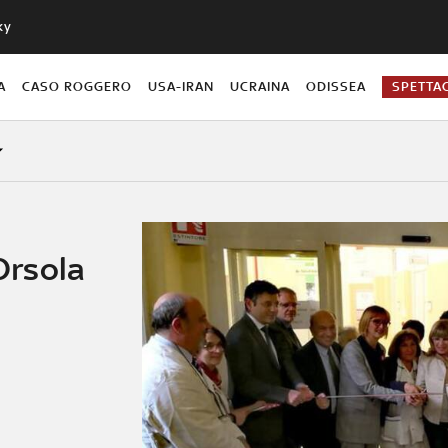
ky
A
CASO ROGGERO
USA-IRAN
UCRAINA
ODISSEA
SPETTA
'Orsola