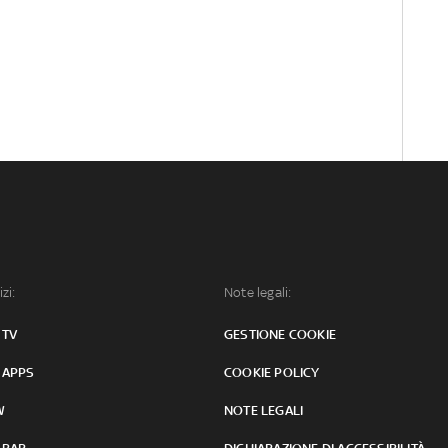
izi:
Note legali:
 TV
GESTIONE COOKIE
 APPS
COOKIE POLICY
W
NOTE LEGALI