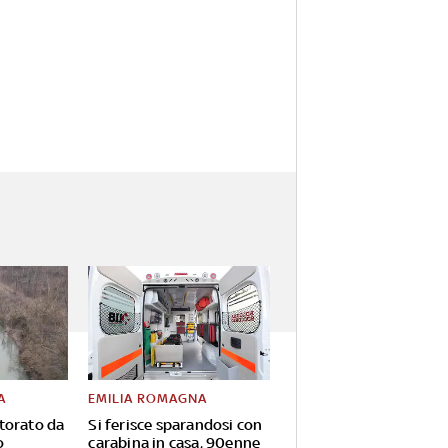
A
EMILIA ROMAGNA
torato da
Si ferisce sparandosi con
o
carabina in casa, 90enne