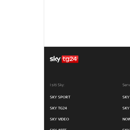
I siti Sky:
Serv
SKY SPORT
SKY
SKY TG24
SKY
SKY VIDEO
NO