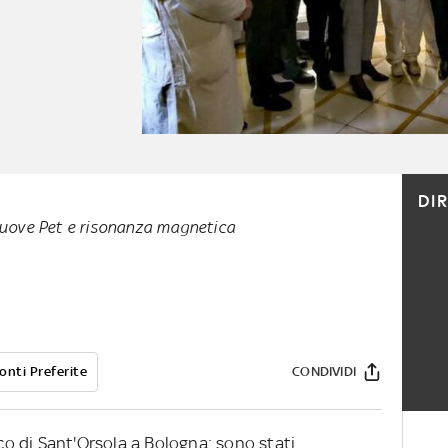
DI
uove Pet e risonanza magnetica
onti Preferite
CONDIVIDI
ico di Sant'Orsola a Bologna: sono stati