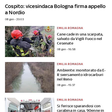
Cospito: vicesindaca Bologna firma appello
a Nordio
08 gen - 20:03
EMILIA ROMAGNA
Cane cade in una scarpata,
salvato da Vigili Fuoco nel
Cesenate
08 gen - 16:58
EMILIA ROMAGNA
Ambiente: monitorato da E-
R sversamento idrocarburi
nel Reno
08 gen - 15:37
EMILIA ROMAGNA
Si ferisce sparandosi con
carabina in casa, 90enne in