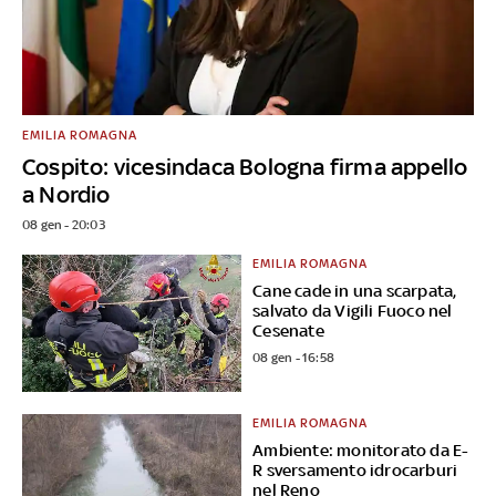
EMILIA ROMAGNA
Cospito: vicesindaca Bologna firma appello
a Nordio
08 gen - 20:03
EMILIA ROMAGNA
Cane cade in una scarpata,
salvato da Vigili Fuoco nel
Cesenate
08 gen - 16:58
EMILIA ROMAGNA
Ambiente: monitorato da E-
R sversamento idrocarburi
nel Reno