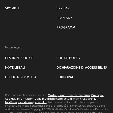
SKY ARTE
SKY BAR
SPAZI SKY
PROGRAMMI
Note legali:
GESTIONE COOKIE
COOKIE POLICY
NOTE LEGALI
DICHIARAZIONE DI ACCESSIBILITÀ
OFFERTA SKY MEDIA
CORPORATE
Per il consumatore clicca qui per i
Moduli, Condizioni contrattuali
,
Privacy &
Cookies
,
informazioni sulle modifiche contrattuali
o per
trasparenza
tariffaria
,
assistenza
e
contatti
. Tutti i marchi Sky e i diritti di proprietà
intellettuale in essi contenuti, sono di proprietà di Sky international AG e sono
utilizzati su licenza. Copyright 2026 Sky Italia - Sky Italia Srl Via Monte Penice, 7 -
20138 Milano P.IVA 04619241005. SkyTG24: ISSN 3035-1537 e SkySport: ISSN