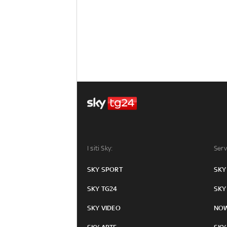
I siti Sky:
Serv
SKY SPORT
SKY
SKY TG24
SKY
SKY VIDEO
NO