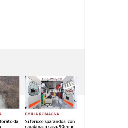
A
EMILIA ROMAGNA
torato da
Si ferisce sparandosi con
o
carabina in casa, 90enne