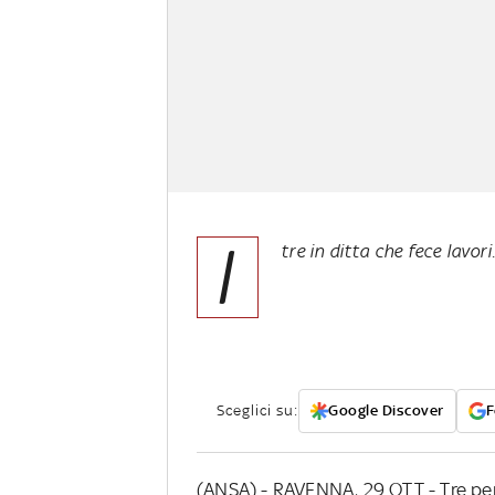
I
tre in ditta che fece lavor
Sceglici su:
Google Discover
F
(ANSA) - RAVENNA, 29 OTT - Tre pers