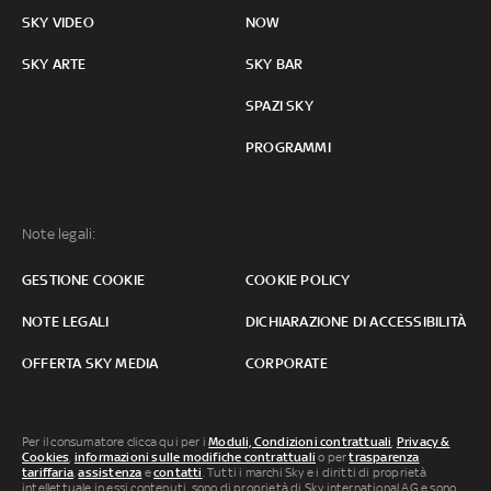
SKY VIDEO
NOW
SKY ARTE
SKY BAR
SPAZI SKY
PROGRAMMI
Note legali:
GESTIONE COOKIE
COOKIE POLICY
NOTE LEGALI
DICHIARAZIONE DI ACCESSIBILITÀ
OFFERTA SKY MEDIA
CORPORATE
Per il consumatore clicca qui per i
Moduli, Condizioni contrattuali
,
Privacy &
Cookies
,
informazioni sulle modifiche contrattuali
o per
trasparenza
tariffaria
,
assistenza
e
contatti
. Tutti i marchi Sky e i diritti di proprietà
intellettuale in essi contenuti, sono di proprietà di Sky international AG e sono