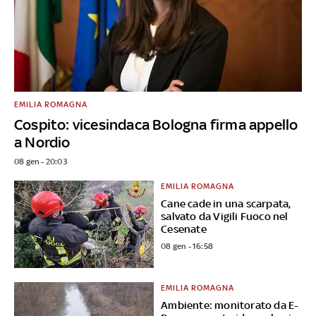
EMILIA ROMAGNA
Cospito: vicesindaca Bologna firma appello
a Nordio
08 gen - 20:03
EMILIA ROMAGNA
Cane cade in una scarpata,
salvato da Vigili Fuoco nel
Cesenate
08 gen - 16:58
EMILIA ROMAGNA
Ambiente: monitorato da E-