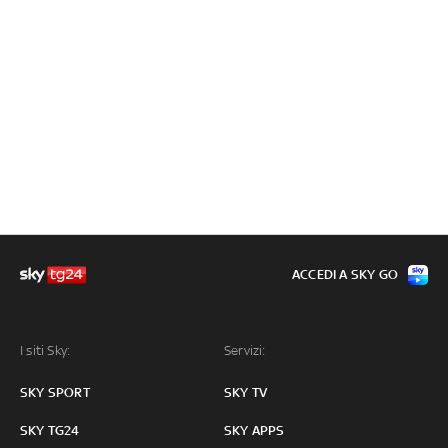
ACCEDI A SKY GO
I siti Sky:
Servizi:
SKY SPORT
SKY TV
SKY TG24
SKY APPS