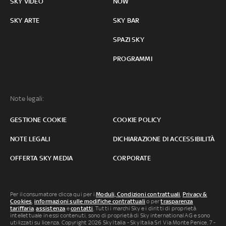
SKY VIDEO
NOW
SKY ARTE
SKY BAR
SPAZI SKY
PROGRAMMI
Note legali:
GESTIONE COOKIE
COOKIE POLICY
NOTE LEGALI
DICHIARAZIONE DI ACCESSIBILITÀ
OFFERTA SKY MEDIA
CORPORATE
Per il consumatore clicca qui per i
Moduli, Condizioni contrattuali
,
Privacy &
Cookies
,
informazioni sulle modifiche contrattuali
o per
trasparenza
tariffaria
,
assistenza
e
contatti
. Tutti i marchi Sky e i diritti di proprietà
intellettuale in essi contenuti, sono di proprietà di Sky international AG e sono
utilizzati su licenza. Copyright 2026 Sky Italia - Sky Italia Srl Via Monte Penice, 7 -