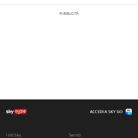
PUBBLICITÀ
ACCEDI A SKY GO
I siti Sky:
Servizi: