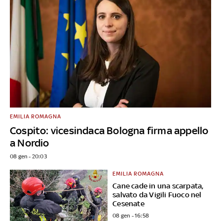
EMILIA ROMAGNA
Cospito: vicesindaca Bologna firma appello
a Nordio
08 gen - 20:03
EMILIA ROMAGNA
Cane cade in una scarpata,
salvato da Vigili Fuoco nel
Cesenate
08 gen - 16:58