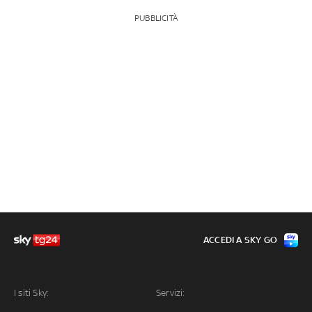
PUBBLICITÀ
ACCEDI A SKY GO
I siti Sky:
Servizi: