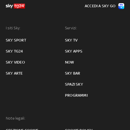
ACCEDI A SKY GO
I siti Sky:
Servizi:
SKY SPORT
SKY TV
SKY TG24
SKY APPS
SKY VIDEO
NOW
SKY ARTE
SKY BAR
SPAZI SKY
PROGRAMMI
Note legali: