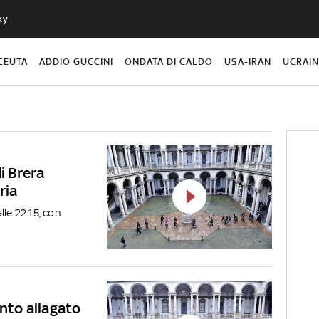
ky
CEUTA
ADDIO GUCCINI
ONDATA DI CALDO
USA-IRAN
UCRAI
i Brera
ria
alle 22.15, con
ento allagato