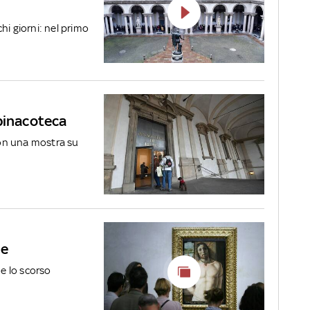
chi giorni: nel primo
 pinacoteca
 con una mostra su
le
he lo scorso