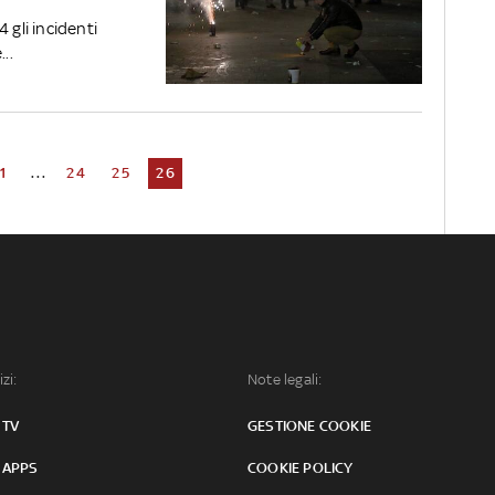
 gli incidenti
..
1
...
24
25
26
izi:
Note legali:
 TV
GESTIONE COOKIE
 APPS
COOKIE POLICY