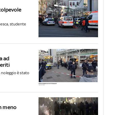
 colpevole
edesca, studente
a ad
eriti
 noleggio è stato
in meno