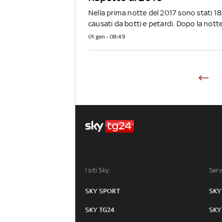
Nella prima notte del 2017 sono stati 184
causati da botti e petardi. Dopo la notte.
01 gen - 08:49
I siti Sky:
Serv
SKY SPORT
SKY
SKY TG24
SKY