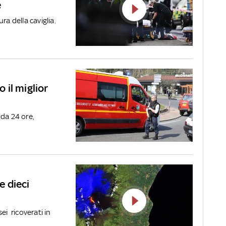
e
ra della caviglia.
o il miglior
 da 24 ore,
.
e dieci
ei ricoverati in