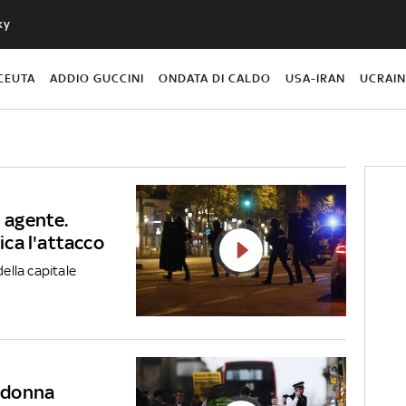
ky
CEUTA
ADDIO GUCCINI
ONDATA DI CALDO
USA-IRAN
UCRAI
n agente.
dica l'attacco
della capitale
a donna