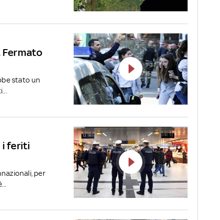
ti. Fermato
ebbe stato un
...
 feriti
nazionali, per
...