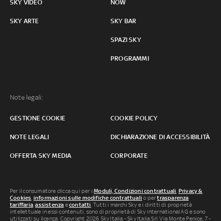
SKY VIDEO
NOW
SKY ARTE
SKY BAR
SPAZI SKY
PROGRAMMI
Note legali:
GESTIONE COOKIE
COOKIE POLICY
NOTE LEGALI
DICHIARAZIONE DI ACCESSIBILITÀ
OFFERTA SKY MEDIA
CORPORATE
Per il consumatore clicca qui per i
Moduli, Condizioni contrattuali
,
Privacy &
Cookies
,
informazioni sulle modifiche contrattuali
o per
trasparenza
tariffaria
,
assistenza
e
contatti
. Tutti i marchi Sky e i diritti di proprietà
intellettuale in essi contenuti, sono di proprietà di Sky international AG e sono
utilizzati su licenza. Copyright 2026 Sky Italia - Sky Italia Srl Via Monte Penice, 7 -