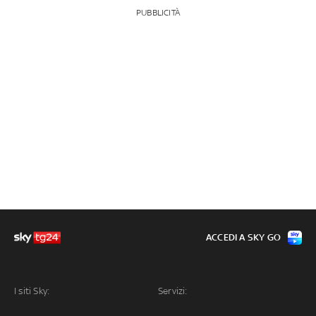
PUBBLICITÀ
ACCEDI A SKY GO
I siti Sky:
Servizi: