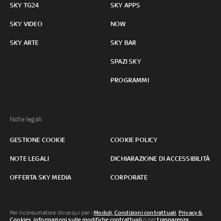
SKY TG24
SKY APPS
SKY VIDEO
NOW
SKY ARTE
SKY BAR
SPAZI SKY
PROGRAMMI
Note legali:
GESTIONE COOKIE
COOKIE POLICY
NOTE LEGALI
DICHIARAZIONE DI ACCESSIBILITÀ
OFFERTA SKY MEDIA
CORPORATE
Per il consumatore clicca qui per i
Moduli, Condizioni contrattuali
,
Privacy &
Cookies
,
informazioni sulle modifiche contrattuali
o per
trasparenza