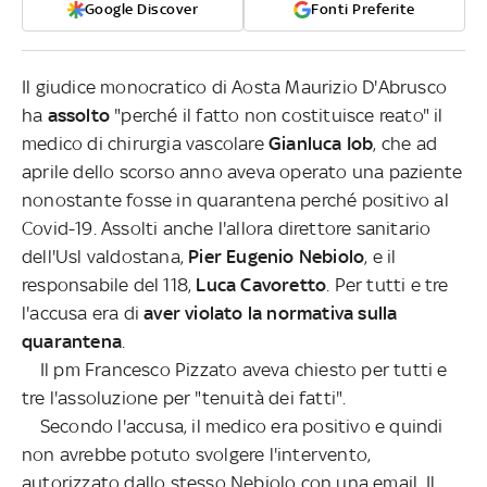
Google Discover
Fonti Preferite
Il giudice monocratico di Aosta Maurizio D'Abrusco
ha
assolto
"perché il fatto non costituisce reato" il
medico di chirurgia vascolare
Gianluca Iob
, che ad
aprile dello scorso anno aveva operato una paziente
nonostante fosse in quarantena perché positivo al
Covid-19. Assolti anche l'allora direttore sanitario
dell'Usl valdostana,
Pier Eugenio Nebiolo
, e il
responsabile del 118,
Luca Cavoretto
. Per tutti e tre
l'accusa era di
aver violato la normativa sulla
quarantena
.
Il pm Francesco Pizzato aveva chiesto per tutti e
tre l'assoluzione per "tenuità dei fatti".
Secondo l'accusa, il medico era positivo e quindi
non avrebbe potuto svolgere l'intervento,
autorizzato dallo stesso Nebiolo con una email. Il