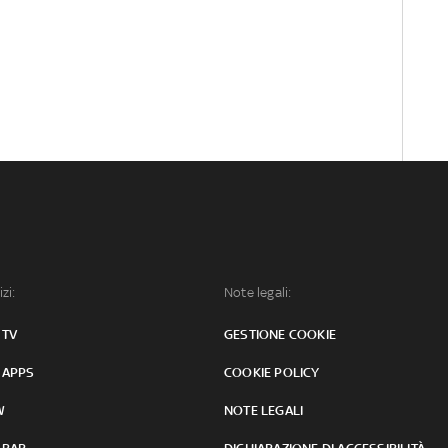
izi:
Note legali:
 TV
GESTIONE COOKIE
 APPS
COOKIE POLICY
W
NOTE LEGALI