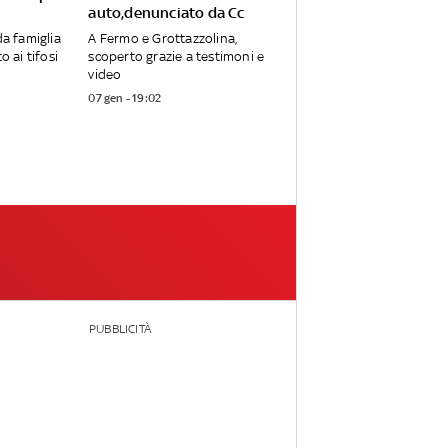
auto,denunciato da Cc
da famiglia
A Fermo e Grottazzolina,
o ai tifosi
scoperto grazie a testimoni e
video
07 gen - 19:02
PUBBLICITÀ