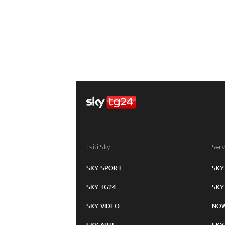
I siti Sky:
Serv
SKY SPORT
SKY
SKY TG24
SKY
SKY VIDEO
NO