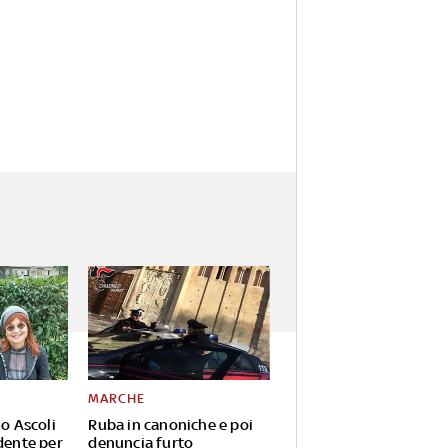
MARCHE
io Ascoli
Ruba in canoniche e poi
dente per
denuncia furto