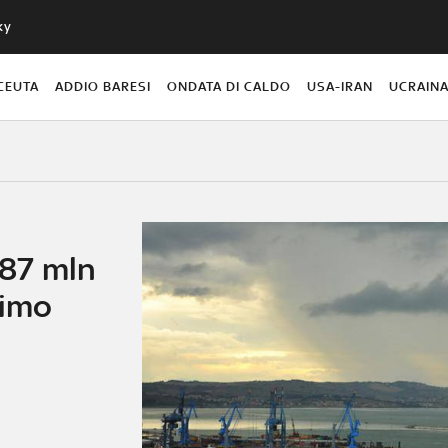
ky
CEUTA
ADDIO BARESI
ONDATA DI CALDO
USA-IRAN
UCRAIN
187 mln
timo