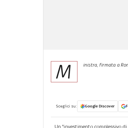
M
inistra, firmata a R
Sceglici su:
Google Discover
F
Un "investimento complessivo di 187