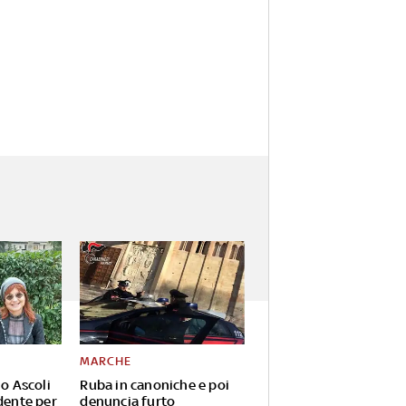
MARCHE
io Ascoli
Ruba in canoniche e poi
dente per
denuncia furto