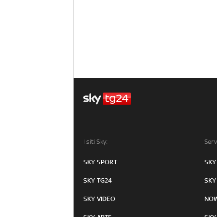
I siti Sky:
Serv
SKY SPORT
SKY
SKY TG24
SKY
SKY VIDEO
NO