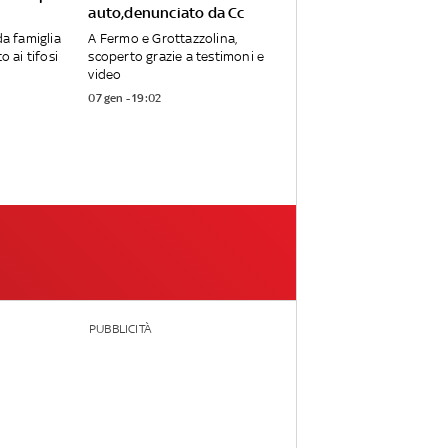
auto,denunciato da Cc
da famiglia
A Fermo e Grottazzolina,
o ai tifosi
scoperto grazie a testimoni e
video
07 gen - 19:02
PUBBLICITÀ