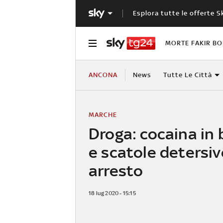
Esplora tutte le offerte S
MORTE FAKIR B
ANCONA
News
Tutte Le Città
MARCHE
Droga: cocaina in 
e scatole detersiv
arresto
18 lug 2020 - 15:15