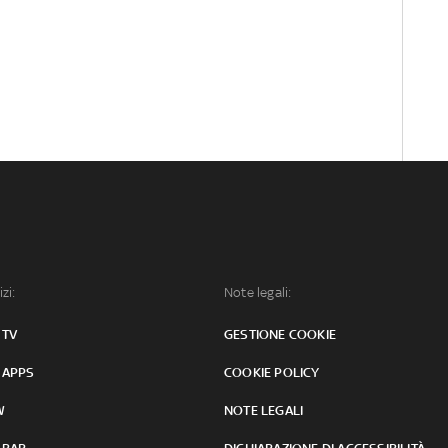
izi:
Note legali:
 TV
GESTIONE COOKIE
 APPS
COOKIE POLICY
W
NOTE LEGALI