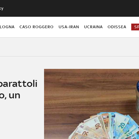
ky
OLOGNA
CASO ROGGERO
USA-IRAN
UCRAINA
ODISSEA
S
barattoli
o, un