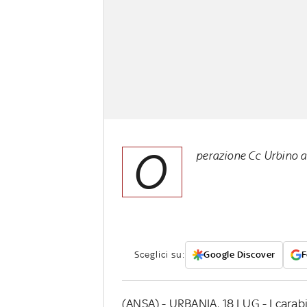
O
perazione Cc Urbino 
Sceglici su:
Google Discover
F
(ANSA) - URBANIA, 18 LUG - I carab