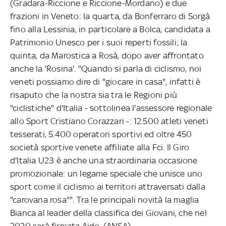
(Gradara-Riccione e Riccione-Mordano) e due
frazioni in Veneto: la quarta, da Bonferraro di Sorgà
fino alla Lessinia, in particolare a Bolca, candidata a
Patrimonio Unesco per i suoi reperti fossili; la
quinta, da Marostica a Rosà, dopo aver affrontato
anche la 'Rosina'. "Quando si parla di ciclismo, noi
veneti possiamo dire di "giocare in casa", infatti è
risaputo che la nostra sia tra le Regioni più
"ciclistiche" d'Italia - sottolinea l'assessore regionale
allo Sport Cristiano Corazzari -: 12.500 atleti veneti
tesserati, 5.400 operatori sportivi ed oltre 450
società sportive venete affiliate alla Fci. Il Giro
d'Italia U23 è anche una straordinaria occasione
promozionale: un legame speciale che unisce uno
sport come il ciclismo ai territori attraversati dalla
"carovana rosa"". Tra le principali novità la maglia
Bianca al leader della classifica dei Giovani, che nel
2020 sarà firmata Aido. (ANSA).