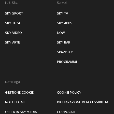
I siti Sky:
Servizi:
SKY SPORT
SKY TV
SKY TG24
SKY APPS
SKY VIDEO
NOW
SKY ARTE
SKY BAR
SPAZI SKY
PROGRAMMI
Note legali:
GESTIONE COOKIE
COOKIE POLICY
NOTE LEGALI
DICHIARAZIONE DI ACCESSIBILITÀ
OFFERTA SKY MEDIA
CORPORATE