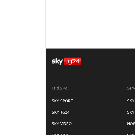
I siti Sky:
Serv
SKY SPORT
SKY
SKY TG24
SKY
SKY VIDEO
NO