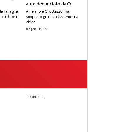
auto,denunciato da Cc
da famiglia
A Fermo e Grottazzolina,
o ai tifosi
scoperto grazie a testimoni e
video
07 gen - 19:02
PUBBLICITÀ