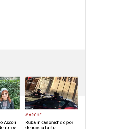
MARCHE
io Ascoli
Ruba in canoniche e poi
dente per
denuncia furto