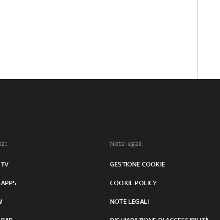
izi:
Note legali:
 TV
GESTIONE COOKIE
 APPS
COOKIE POLICY
W
NOTE LEGALI