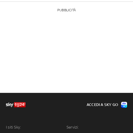
PUBBLICITÀ
ACCEDI A SKY GO
I siti Sky:
Servizi: