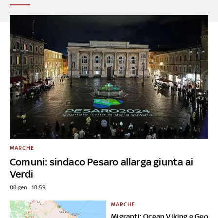
MARCHE
Comuni: sindaco Pesaro allarga giunta ai
Verdi
08 gen - 18:59
MARCHE
Migranti: Ocean Viking e Geo