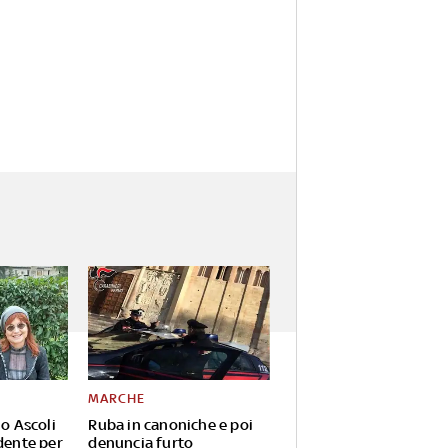
MARCHE
io Ascoli
Ruba in canoniche e poi
dente per
denuncia furto