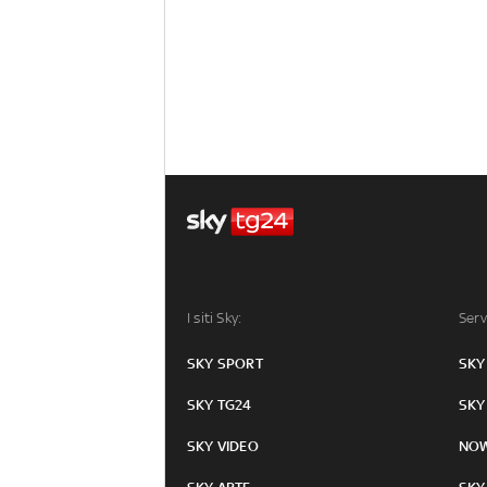
I siti Sky:
Serv
SKY SPORT
SKY
SKY TG24
SKY
SKY VIDEO
NO