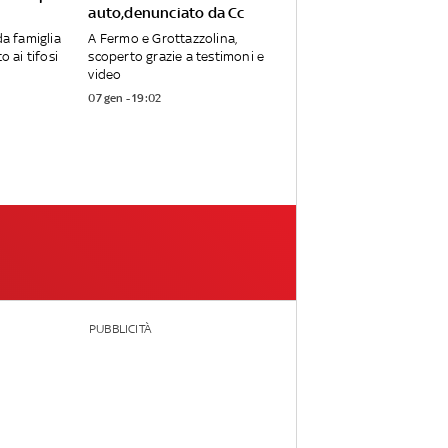
auto,denunciato da Cc
da famiglia
A Fermo e Grottazzolina,
o ai tifosi
scoperto grazie a testimoni e
video
07 gen - 19:02
PUBBLICITÀ