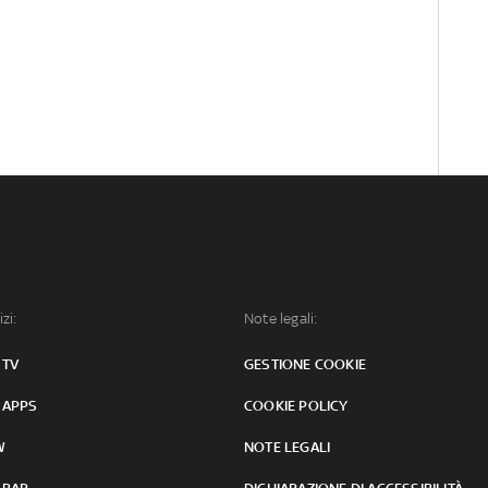
izi:
Note legali:
 TV
GESTIONE COOKIE
 APPS
COOKIE POLICY
W
NOTE LEGALI