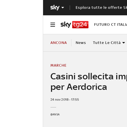
Esplora tutte le offerte S
FUTURO CT ITALI
ANCONA
News
Tutte Le Città
MARCHE
Casini sollecita i
per Aerdorica
24 nov 2018 - 17:55
@ANSA