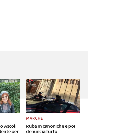
MARCHE
io Ascoli
Ruba in canoniche e poi
dente per
denuncia furto