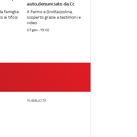
auto,denunciato da Cc
da famiglia
A Fermo e Grottazzolina,
o ai tifosi
scoperto grazie a testimoni e
video
07 gen - 19:02
PUBBLICITÀ