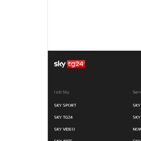
I siti Sky:
Serv
SKY SPORT
SKY
SKY TG24
SKY
SKY VIDEO
NO