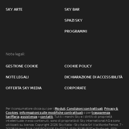
SKY ARTE
SKY BAR
SPAZI SKY
PROGRAMMI
Note legali:
GESTIONE COOKIE
COOKIE POLICY
NOTE LEGALI
DICHIARAZIONE DI ACCESSIBILITÀ
OFFERTA SKY MEDIA
CORPORATE
Per il consumatore clicca qui per i
Moduli, Condizioni contrattuali
,
Privacy &
Cookies
,
informazioni sulle modifiche contrattuali
o per
trasparenza
tariffaria
,
assistenza
e
contatti
. Tutti i marchi Sky e i diritti di proprietà
intellettuale in essi contenuti, sono di proprietà di Sky international AG e sono
utilizzati su licenza. Copyright 2026 Sky Italia - Sky Italia Srl Via Monte Penice, 7 -
20138 Milano P.IVA 04619241005. SkyTG24: ISSN 3035-1537 e SkySport: ISSN