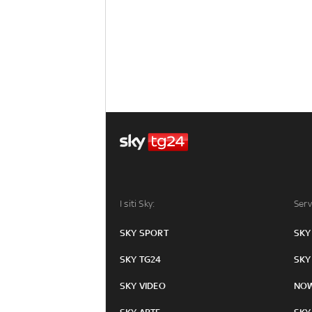
I siti Sky:
Serv
SKY SPORT
SKY
SKY TG24
SKY
SKY VIDEO
NO