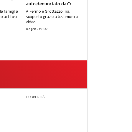
auto,denunciato da Cc
da famiglia
A Fermo e Grottazzolina,
o ai tifosi
scoperto grazie a testimoni e
video
07 gen - 19:02
PUBBLICITÀ