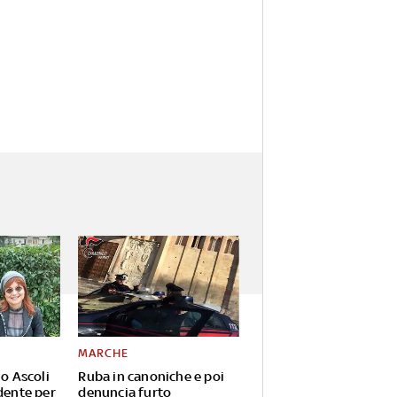
MARCHE
io Ascoli
Ruba in canoniche e poi
dente per
denuncia furto