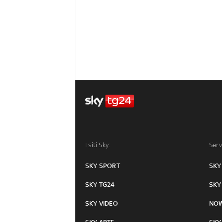
I siti Sky:
Serv
SKY SPORT
SKY
SKY TG24
SKY
SKY VIDEO
NO