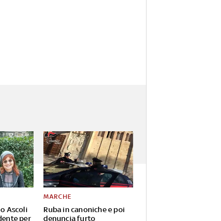
MARCHE
io Ascoli
Ruba in canoniche e poi
dente per
denuncia furto