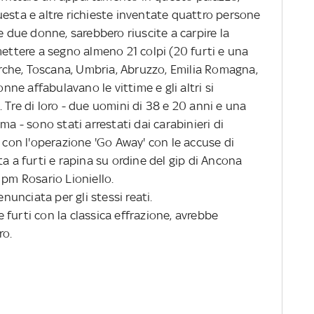
uesta e altre richieste inventate quattro persone
e due donne, sarebbero riuscite a carpire la
mettere a segno almeno 21 colpi (20 furti e una
Marche, Toscana, Umbria, Abruzzo, Emilia Romagna,
onne affabulavano le vittime e gli altri si
 Tre di loro - due uomini di 38 e 20 anni e una
ma - sono stati arrestati dai carabinieri di
on l'operazione 'Go Away' con le accuse di
ta a furti e rapina su ordine del gip di Ancona
 pm Rosario Lioniello.
unciata per gli stessi reati.
rti con la classica effrazione, avrebbe
ro.