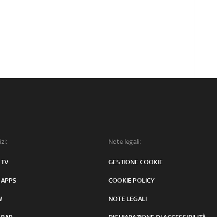
izi:
Note legali:
 TV
GESTIONE COOKIE
 APPS
COOKIE POLICY
W
NOTE LEGALI