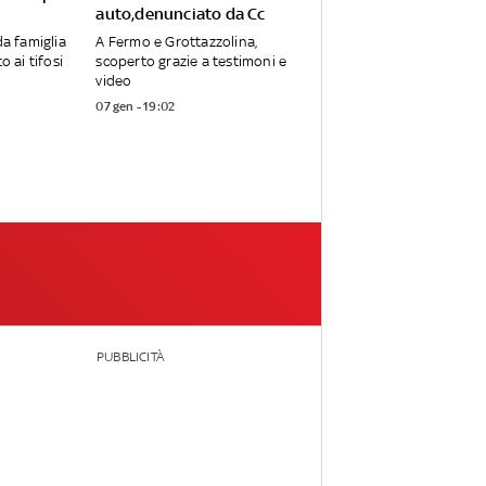
auto,denunciato da Cc
da famiglia
A Fermo e Grottazzolina,
o ai tifosi
scoperto grazie a testimoni e
video
07 gen - 19:02
PUBBLICITÀ