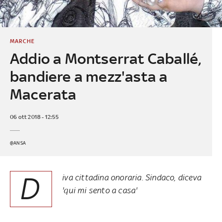
MARCHE
Addio a Montserrat Caballé,
bandiere a mezz'asta a
Macerata
06 ott 2018 - 12:55
@ANSA
D
iva cittadina onoraria. Sindaco, diceva
'qui mi sento a casa'