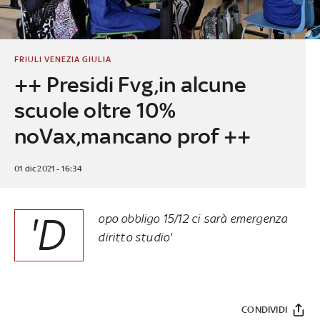
FRIULI VENEZIA GIULIA
++ Presidi Fvg,in alcune
scuole oltre 10%
noVax,mancano prof ++
01 dic 2021 - 16:34
'D
opo obbligo 15/12 ci sarà emergenza
diritto studio'
CONDIVIDI