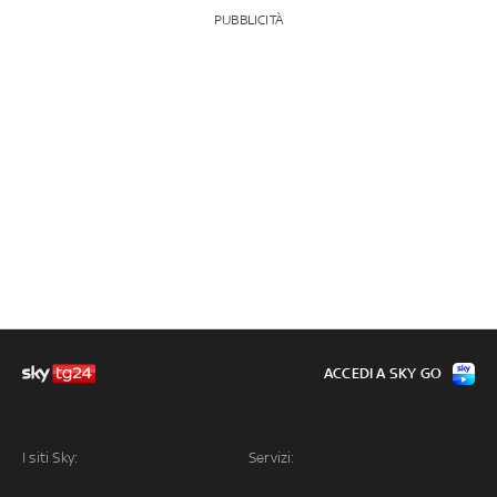
PUBBLICITÀ
ACCEDI A SKY GO
I siti Sky:
Servizi: