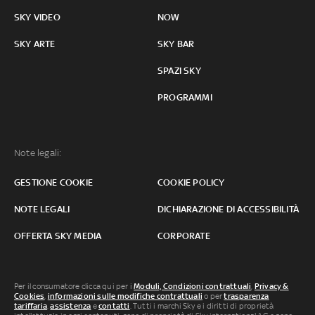
SKY VIDEO
NOW
SKY ARTE
SKY BAR
SPAZI SKY
PROGRAMMI
Note legali:
GESTIONE COOKIE
COOKIE POLICY
NOTE LEGALI
DICHIARAZIONE DI ACCESSIBILITÀ
OFFERTA SKY MEDIA
CORPORATE
Per il consumatore clicca qui per i
Moduli, Condizioni contrattuali
,
Privacy &
Cookies
,
informazioni sulle modifiche contrattuali
o per
trasparenza
tariffaria
,
assistenza
e
contatti
. Tutti i marchi Sky e i diritti di proprietà