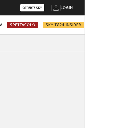
LOGIN
OFFERTE SKY
NA
SPETTACOLO
SKY TG24 INSIDER