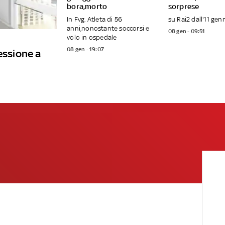
bora,morto
sorprese
In Fvg. Atleta di 56
su Rai2 dall'11 gen
anni,nonostante soccorsi e
08 gen - 09:51
volo in ospedale
08 gen - 19:07
essione a