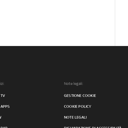
izi:
Note legali:
 TV
GESTIONE COOKIE
 APPS
COOKIE POLICY
W
NOTE LEGALI