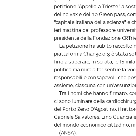
petizione "Appello a Trieste" a sos
dei no vax e dei no Green pass, com
"capitale italiana della scienza" e c
ieri mattina dal professore universi
presidente della Fondazione CRTrie
La petizione ha subito raccolto n
piattaforma Change.org è stata sot
fino a superare, in serata, le 15 mil
politica ma mira a far sentire la vo
responsabili e consapevoli, che po
assieme, ciascuna con un'assunzione
Tra i nomi che hanno firmato, come
ci sono luminare della cardiochirurg
del Porto Zeno D'Agostino, il rettor
Gabriele Salvatores, Lino Guancial
del mondo economico cittadino, m
(ANSA).