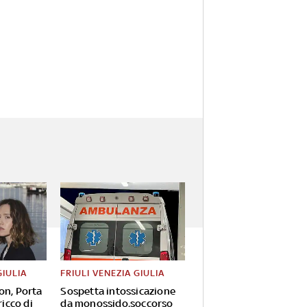
GIULIA
FRIULI VENEZIA GIULIA
on, Porta
Sospetta intossicazione
ricco di
da monossido,soccorso