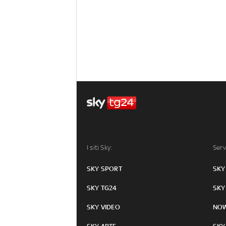
I siti Sky:
Serv
SKY SPORT
SKY
SKY TG24
SKY
SKY VIDEO
NO