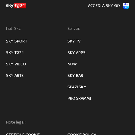
ACCEDI A SKY GO
I siti Sky:
Servizi:
SKY SPORT
SKY TV
SKY TG24
SKY APPS
SKY VIDEO
NOW
SKY ARTE
SKY BAR
SPAZI SKY
PROGRAMMI
Note legali:
GESTIONE COOKIE
COOKIE POLICY