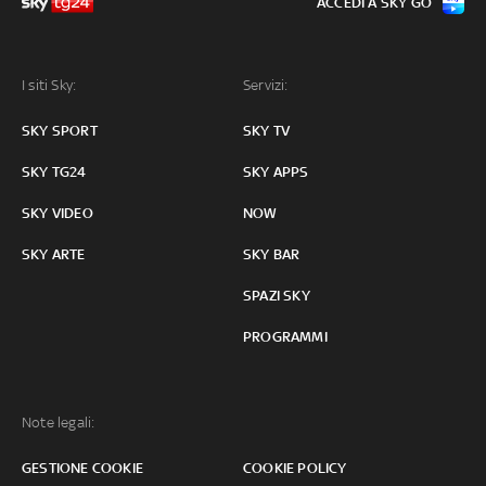
ACCEDI A SKY GO
I siti Sky:
Servizi:
SKY SPORT
SKY TV
SKY TG24
SKY APPS
SKY VIDEO
NOW
SKY ARTE
SKY BAR
SPAZI SKY
PROGRAMMI
Note legali:
GESTIONE COOKIE
COOKIE POLICY