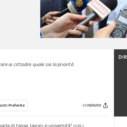
DI
are ai cittadini quale sia la priorità
onti Preferite
CONDIVIDI
arla di tasse, lavoro e università" con i