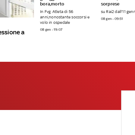
bora,morto
sorprese
In Fvg. Atleta di 56
su Rai2 dall'11 gen
anni,nonostante soccorsi e
08 gen - 09:51
volo in ospedale
08 gen - 19:07
essione a