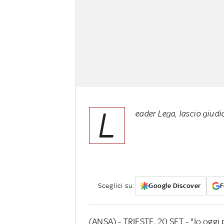
L
eader Lega, lascio giudic
Sceglici su:
Google Discover
F
(ANSA) - TRIESTE, 20 SET - "Io oggi p