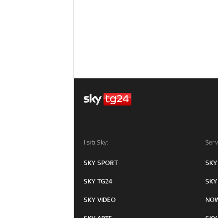
I siti Sky:
Serv
SKY SPORT
SKY
SKY TG24
SKY
SKY VIDEO
NO