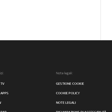
izi:
Note legali:
 TV
GESTIONE COOKIE
 APPS
COOKIE POLICY
W
NOTE LEGALI