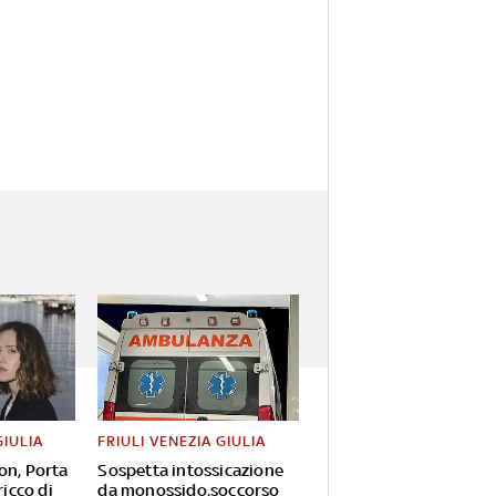
GIULIA
FRIULI VENEZIA GIULIA
on, Porta
Sospetta intossicazione
ricco di
da monossido,soccorso