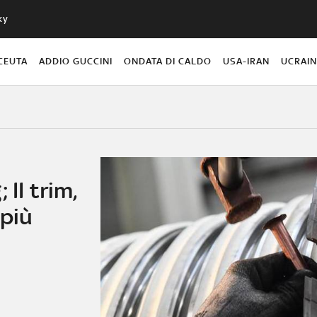
ky
CEUTA
ADDIO GUCCINI
ONDATA DI CALDO
USA-IRAN
UCRAI
 II trim,
 più