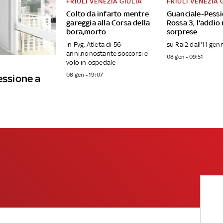
FRIULI VENEZIA GIULIA
FRIULI VENEZIA 
Colto da infarto mentre
Guanciale-Pessi
gareggia alla Corsa della
Rossa 3, l'addio 
bora,morto
sorprese
In Fvg. Atleta di 56
su Rai2 dall'11 gen
anni,nonostante soccorsi e
08 gen - 09:51
volo in ospedale
08 gen - 19:07
essione a