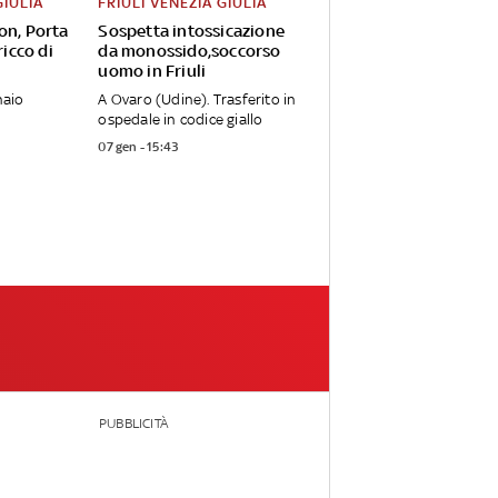
GIULIA
FRIULI VENEZIA GIULIA
on, Porta
Sospetta intossicazione
ricco di
da monossido,soccorso
uomo in Friuli
naio
A Ovaro (Udine). Trasferito in
ospedale in codice giallo
07 gen - 15:43
PUBBLICITÀ