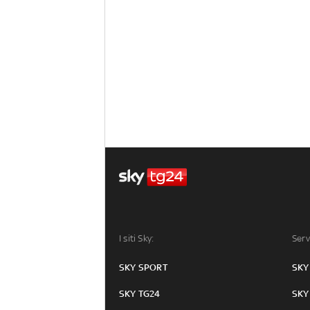
I siti Sky:
Serv
SKY SPORT
SKY
SKY TG24
SKY