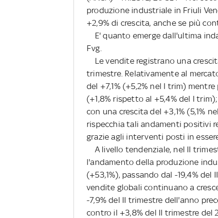
produzione industriale in Friuli Ve
+2,9% di crescita, anche se più co
E' quanto emerge dall'ultima inda
Fvg.
Le vendite registrano una crescita
trimestre. Relativamente al merca
del +7,1% (+5,2% nel I trim) mentre
(+1,8% rispetto al +5,4% del I trim)
con una crescita del +3,1% (5,1% nel
rispecchia tali andamenti positivi
grazie agli interventi posti in esse
A livello tendenziale, nel II trime
l'andamento della produzione indu
(+53,1%), passando dal -19,4% del II
vendite globali continuano a cresce
-7,9% del II trimestre dell'anno pre
contro il +3,8% del II trimestre del