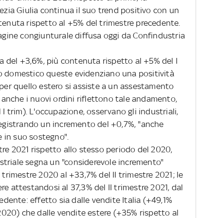
nezia Giulia continua il suo trend positivo con un
ntenuta rispetto al +5% del trimestre precedente.
gine congiunturale diffusa oggi da Confindustria
 del +3,6%, più contenuta rispetto al +5% del I
to domestico queste evidenziano una positività
 per quello estero si assiste a un assestamento
; anche i nuovi ordini riflettono tale andamento,
 I trim). L'occupazione, osservano gli industriali,
 registrando un incremento del +0,7%, "anche
re in suo sostegno".
stre 2021 rispetto allo stesso periodo del 2020,
striale segna un "considerevole incremento"
 trimestre 2020 al +33,7% del II trimestre 2021; le
re attestandosi al 37,3% del II trimestre 2021, dal
cedente: effetto sia dalle vendite Italia (+49,1%
 2020) che dalle vendite estere (+35% rispetto al