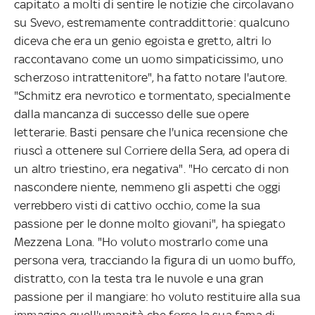
capitato a molti di sentire le notizie che circolavano
su Svevo, estremamente contraddittorie: qualcuno
diceva che era un genio egoista e gretto, altri lo
raccontavano come un uomo simpaticissimo, uno
scherzoso intrattenitore", ha fatto notare l'autore.
"Schmitz era nevrotico e tormentato, specialmente
dalla mancanza di successo delle sue opere
letterarie. Basti pensare che l'unica recensione che
riuscì a ottenere sul Corriere della Sera, ad opera di
un altro triestino, era negativa". "Ho cercato di non
nascondere niente, nemmeno gli aspetti che oggi
verrebbero visti di cattivo occhio, come la sua
passione per le donne molto giovani", ha spiegato
Mezzena Lona. "Ho voluto mostrarlo come una
persona vera, tracciando la figura di un uomo buffo,
distratto, con la testa tra le nuvole e una gran
passione per il mangiare: ho voluto restituire alla sua
immagine quell'umanità che forse la sua fama di