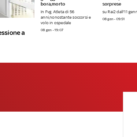
bora,morto
sorprese
In Fvg. Atleta di 56
su Rai2 dall'11 gen
anni,nonostante soccorsi e
08 gen - 09:51
volo in ospedale
08 gen - 19:07
essione a