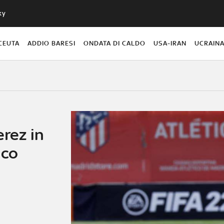
ky
CEUTA
ADDIO BARESI
ONDATA DI CALDO
USA-IRAN
UCRAIN
erez in
ico