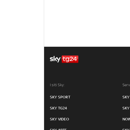
I siti Sky:
Serv
SKY SPORT
SKY
SKY TG24
SKY
SKY VIDEO
NO