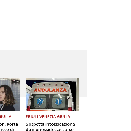
GIULIA
FRIULI VENEZIA GIULIA
on, Porta
Sospetta intossicazione
ricco di
da monossido,soccorso