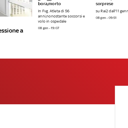
bora,morto
sorprese
In Fvg. Atleta di 56
su Rai2 dall'11 gen
anni,nonostante soccorsi e
08 gen - 09:51
volo in ospedale
08 gen - 19:07
essione a