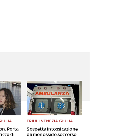
GIULIA
FRIULI VENEZIA GIULIA
on, Porta
Sospetta intossicazione
ricco di
da monossido,soccorso