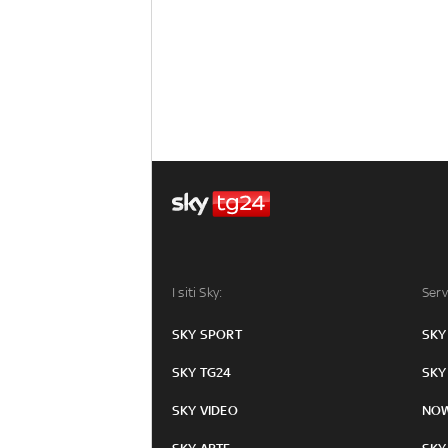
I siti Sky:
Serv
SKY SPORT
SKY
SKY TG24
SKY
SKY VIDEO
NO