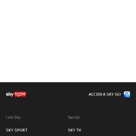
ACCEDI A SKY GO
I siti Sky:
Servizi:
SKY SPORT
SKY TV