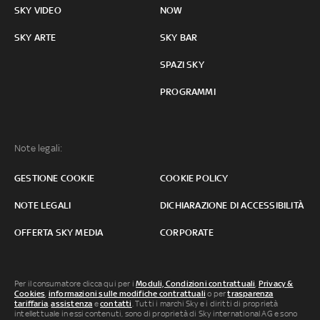
SKY VIDEO
NOW
SKY ARTE
SKY BAR
SPAZI SKY
PROGRAMMI
Note legali:
GESTIONE COOKIE
COOKIE POLICY
NOTE LEGALI
DICHIARAZIONE DI ACCESSIBILITÀ
OFFERTA SKY MEDIA
CORPORATE
Per il consumatore clicca qui per i
Moduli, Condizioni contrattuali
,
Privacy &
Cookies
,
informazioni sulle modifiche contrattuali
o per
trasparenza
tariffaria
,
assistenza
e
contatti
. Tutti i marchi Sky e i diritti di proprietà
intellettuale in essi contenuti, sono di proprietà di Sky international AG e sono